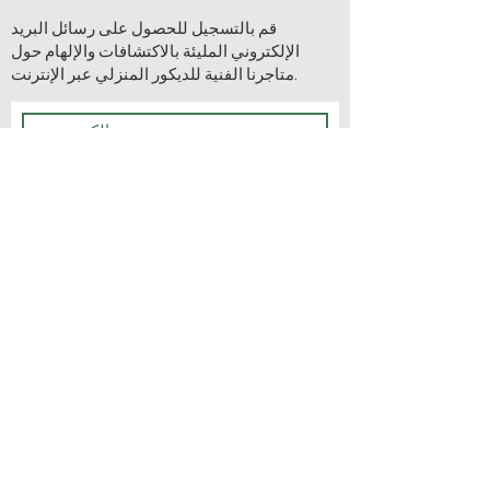
قم بالتسجيل للحصول على رسائل البريد
الإلكتروني المليئة بالاكتشافات والإلهام حول
متاجرنا الفنية للديكور المنزلي عبر الإنترنت.
يشترك
اتصل بنا
اتصل بنا
الشحن & أمبير؛
اتصل بنا
عائدات
طرق الدفع