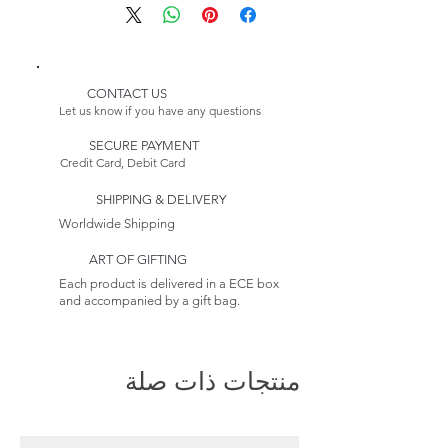
سم)
يرجى الملاحظة:
* منتج قابل للتخصيص
نظرًا لأن هذا العنصر مصنوع حسب
الطلب، فإن تاريخ التسليم المقدر له
يتضمن مهلة أطول.
CONTACT US
عائدات:
Let us know if you have any questions
هذا البند غير قابل للإرجاع. راجع
SECURE PAYMENT
سياسة الإرجاع الخاصة بنا إلى
يتعلم
Credit Card, Debit Card
أكثر
SHIPPING & DELIVERY
Worldwide Shipping
ART OF GIFTING
Each product is delivered in a ECE box
and accompanied by a gift bag.
منتجات ذات صلة