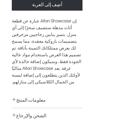
أضِف إلى العربة
إن Allori Showcase عبارة عن قطعة
أثاث مذهلة ستضيف سحرًا إلى أي
منزل. يتميز ببابين زجاجيين مزخرفين
بتصميمات باروكية معقدة، مما يسمح
لك بعرض ممتلكاتك الثمينة بأناقة. تم
تصميم هذا العرض باستخدام مواد عالية
الجودة فقط، وسيكون إضافة خالدة لأي
غرفة. يعد Allori Showcase مثاليًا
لأولئك الذين يتطلعون إلى إضافة لمسة
من الجمال الكلاسيكي إلى منازلهم.
معلومات المنتج
الطول: 55.12 بوصة (140 سم)
الشحن والإرجاع
العمق: 21,65 بوصة (55 سم)
الارتفاع: & نبسب؛ 92,52 بوصة (235
توصيل: