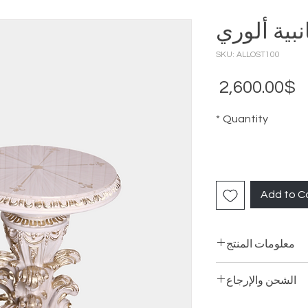
بية ألوري
SKU: ALLOST100
Price
2,600.00$
*
Quantity
Add to C
معلومات المنتج
الشحن والإرجاع
توصيل: