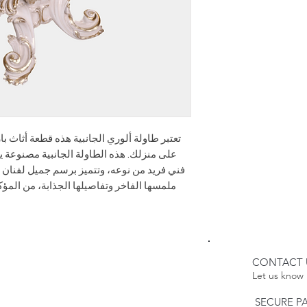
 منتج قابل للتخصيص
يرجى الملاحظة:
سب الطلب، فإن تاريخ
له يتضمن مهلة أطول.
عائدات:
سياسة الإرجاع الخاصة
بنا إلى
يتعلم أكثر
تعتبر طاولة ألوري الجانبية هذه قطعة أثاث 
على منزلك. هذه الطاولة الجانبية مصنوعة ي
فني فريد من نوعه، وتتميز برسم جميل لفنان 
ملمسها الفاخر وتفاصيلها الجذابة، من المؤك
CONTACT 
Let us know 
SECURE P