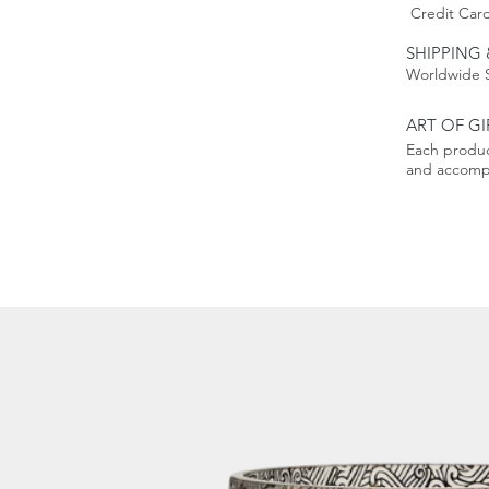
Credit Card
SHIPPING 
Worldwide 
ART OF GI
Each produc
and accompa