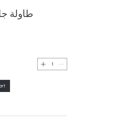
طاولة جان
art
الطول: 22.05 بوصة (56 سم)
العمق: 22,05 بوصة (56 سم)
الارتفاع: & نبسب؛ 28,74 بوصة (73 سم)