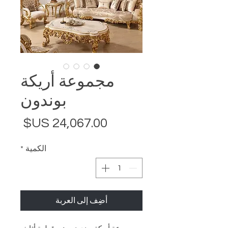
مجموعة أريكة
بوندون
السع
الكمية
*
أضِف إلى العربة