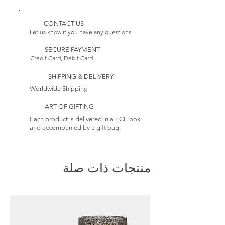
الطلب، فإن تاريخ التسليم المقدر له
يرجى الملاحظة:
يتضمن مهلة زمنية أطول. تستغرق
CONTACT US
نظرًا لأن هذا العنصر مصنوع حسب
عملية إنتاج الأثاث لدينا من 4 إلى 6
Let us know if you have any questions
الطلب، فإن تاريخ التسليم المقدر له
أسابيع.
SECURE PAYMENT
يتضمن مهلة زمنية أطول.
Credit Card, Debit Card
عائدات:
هذا البند غير قابل للإرجاع. راجع
SHIPPING & DELIVERY
سياسة الإرجاع الخاصة بنا إلى
يتعلم
Worldwide Shipping
أكثر
ART OF GIFTING
Each product is delivered in a ECE box
and accompanied by a gift bag.
منتجات ذات صلة