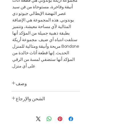
مجموعة أريكة بوندوني هي قطعة أثاث 
أنيقة وفاخرة، مستوحاة من فن سيد 
عصر النهضة الإيطالي جيوتو دي 
بوندوني. هذه المجموعة هي الإضافة 
المثالية لأي مساحة معيشة، وتتميز 
بطبقة ذهبية جميلة من المؤكد أنها 
ستلفت انتباه أي ضيف. مجموعة أريكة 
Bondone مريحة وأنيقة ومثالية للمنزل 
الحديث. إنها قطعة أثاث خالدة من 
المؤكد أنها ستضفي لمسة من الرقي 
على أي منزل.
وصف
يشمل:
الشحن والإرجاع
2 كنب بوندون
2 كراسي بوندون
توصيل:
1 طاولة قهوة بوندون
يرجى الملاحظة:
2 طاولات جانبية بوندون
نظرًا لأن هذا العنصر مصنوع حسب