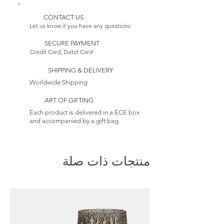
الطلب، فإن تاريخ التسليم المقدر له
CONTACT US
يرجى الملاحظة:
يتضمن مهلة زمنية أطول. تستغرق
Let us know if you have any questions
نظرًا لأن هذا العنصر مصنوع حسب
عملية إنتاج الأثاث لدينا من 4 إلى 6
SECURE PAYMENT
الطلب، فإن تاريخ التسليم المقدر له
أسابيع.
Credit Card, Debit Card
يتضمن مهلة زمنية أطول.
عائدات:
SHIPPING & DELIVERY
هذا البند غير قابل للإرجاع. راجع
Worldwide Shipping
سياسة الإرجاع الخاصة بنا إلى
يتعلم
ART OF GIFTING
أكثر
Each product is delivered in a ECE box
and accompanied by a gift bag.
منتجات ذات صلة