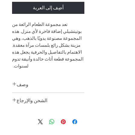
أضِف إلى العربة
تعد مجموعة الطعام الرائعة من
بوتيتشيلي إضافة فاخرة لأي منزل. هذه
المجموعة مصنوعة يدويًا بالذهب، وهي
مزينة بشكل رائع بلمسات مرآة معقدة.
الاهتمام بالتفاصيل والحرفية يجعل هذه
المجموعة قطعة أثاث خالدة وأنيقة تدوم
لسنوات.
وصف
يشمل:
الشحن والإرجاع
1
طاولة طعام بوتيتشيلي
8
كراسي الطعام بوتيتشيلي
توصيل:
1
بوتيتشيلي خزانة جانبية
قفاز أبيض
1
معرض بوتيتشيلي
يرجى الملاحظة:
1
خزانة بوتيتشيلي
نظرًا لأن هذا العنصر مصنوع حسب