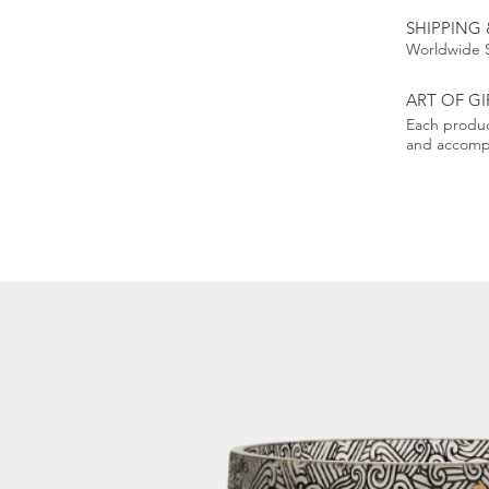
SHIPPING 
Worldwide 
ART OF GI
Each produc
and accompa