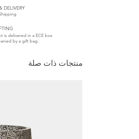
& DELIVERY
Shipping
FTING
t is delivered in a ECE box
nied by a gift bag.
منتجات ذات صلة