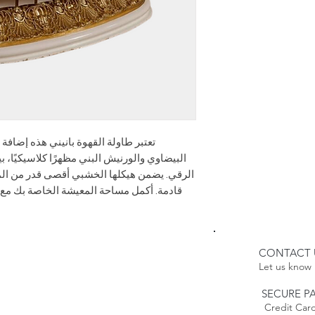
يرجى الملاحظة:
 منتج قابل للتخصيص
سب الطلب، فإن تاريخ
له يتضمن مهلة أطول.
عائدات:
سياسة الإرجاع الخاصة
بنا إلى
يتعلم أكثر
تعتبر طاولة القهوة بانيني هذه إضاف
البيضاوي والورنيش البني مظهرًا كلاسيكيًا،
الرقي. يضمن هيكلها الخشبي أقصى قدر من المت
قادمة. أكمل مساحة المعيشة الخاصة بك مع طاو
CONTACT 
Let us know 
SECURE P
Credit Card