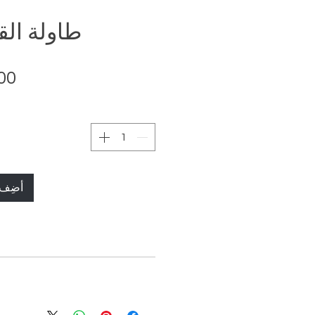
طاولة الق
أضِف 
الطول: 62.99 بوصة (160 سم)
العمق: 34,65 بوصة (88 سم)
الارتفاع: 20,47 بوصة (52 سم)