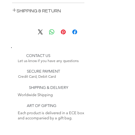
INCLUDES:
SHIPPING & RETURN
1 Pozzo Bedstead
1 Pozzo Wardrop
Delivery:
1 Pozzo DressingTable
Please Note:
2 PozzoNightstands
Because this item is made to
order, its estimated delivery
date includes a longer lead time.
CONTACT US
Our furniture production
Let us know if you have any questions
process takes 4-6 weeks.
SECURE PAYMENT
Credit Card, Debit Card
Returns:
This item is non-returnable. See
SHIPPING & DELIVERY
our Return Policy to
Learn more
Worldwide Shipping
ART OF GIFTING
Each product is delivered in a ECE box
and accompanied by a gift bag.