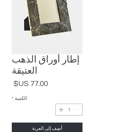
إطار أوراق الذهب
العتيقة
السع
الكمية
*
أضِف إلى العربة