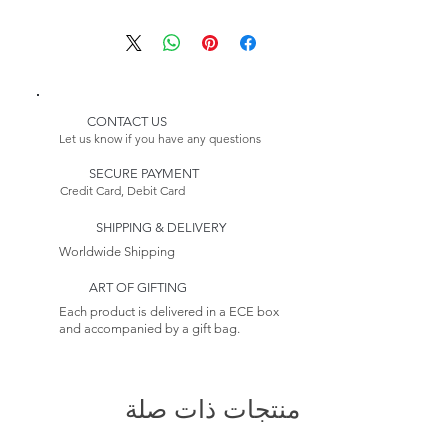
8 Cosmos Dining Chairs
Delivery:
1 Cosmos Sideboard
Please Note:
1 Cosmos Showcase
Because this item is made to
1 CosmosCabinet
order, its estimated delivery
date includes a longer lead time.
CONTACT US
Please Note:
Our furniture production
Let us know if you have any questions
Because this item is made to
process takes 4-6 weeks.
order, its estimated delivery
SECURE PAYMENT
Credit Card, Debit Card
date includes a longer lead time.
Returns:
This item is non-returnable. See
SHIPPING & DELIVERY
our Return Policy to Learn more
Worldwide Shipping
ART OF GIFTING
Each product is delivered in a ECE box
and accompanied by a gift bag.
منتجات ذات صلة