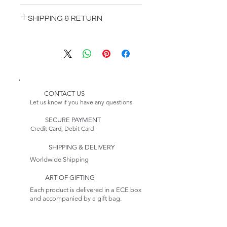
INCLUDES:
SHIPPING & RETURN
1 Steen Bedstead
1 Steen Wardrobe
Delivery:
1 Steen DressingTable
Please Note:
2 SteenNightstands
Because this item is made to
order, its estimated delivery
date includes a longer lead time.
CONTACT US
Our furniture production
Let us know if you have any questions
process takes 4-6 weeks.
SECURE PAYMENT
Credit Card, Debit Card
Returns:
This item is non-returnable. See
SHIPPING & DELIVERY
our Return Policy to
Learn more
Worldwide Shipping
ART OF GIFTING
Each product is delivered in a ECE box
and accompanied by a gift bag.