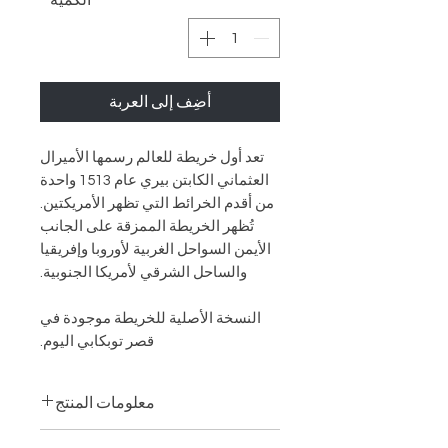
الكمية
*
أضِف إلى العربة
تعد أول خريطة للعالم رسمها الأميرال
العثماني الكابتن بيري عام 1513 واحدة
من أقدم الخرائط التي تظهر الأمريكتين.
تُظهر الخريطة الممزقة على الجانب
الأيمن السواحل الغربية لأوروبا وإفريقيا
والساحل الشرقي لأمريكا الجنوبية.
النسخة الأصلية للخريطة موجودة في
قصر توبكابي اليوم.
معلومات المنتج
القطر: 3,9 بوصة (10 سم)